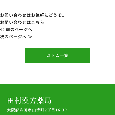
お問い合わせはお気軽にどうぞ。
お問い合わせはこちら
投
≪ 前のページへ
次のページへ ≫
稿
ナ
コラム一覧
ビ
ゲ
ー
シ
田村漢方薬局
ョ
大阪府吹田市山手町2丁目16-39