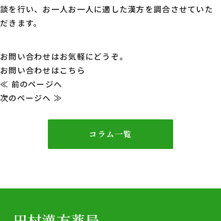
談を行い、お一人お一人に適した漢方を調合させていた
だきます。
お問い合わせはお気軽にどうぞ。
お問い合わせはこちら
投
≪ 前のページへ
次のページへ ≫
稿
ナ
コラム一覧
ビ
ゲ
ー
シ
田村漢方薬局