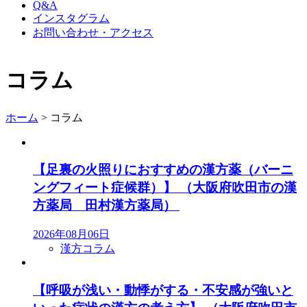
Q&A
インスタグラム
お問い合わせ・アクセス
コラム
ホーム
>
コラム
【足裏の火照りにおすすめの漢方薬（バーニ
ングフィート症候群）】 （大阪府吹田市の漢
方薬局 田村漢方薬局）
2026年08月06日
漢方コラム
【呼吸が浅い・動悸がする・不安感が強いと