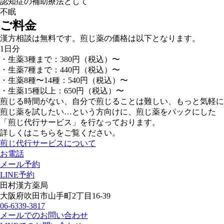
認知症の補助療法として
不眠
ご料金
漢方相談は無料です。煎じ薬の価格は以下となります。
1日分
・生薬3種まで：380円（税込）〜
・生薬7種まで：440円（税込）〜
・生薬8種〜14種：540円（税込）〜
・生薬15種以上：650円（税込）〜
煎じる時間がない、自分で煎じることは難しい、もっと気軽に
煎じ薬を試したい…という方向けに、煎じ薬をパックにした
「煎じ代行サービス」を行なっております。
詳しくはこちらをご覧ください。
煎じ代行サービスについて
お電話
メール予約
LINE予約
田村漢方薬局
大阪府吹田市山手町2丁目16-39
06-6339-3817
メールでのお問い合わせ