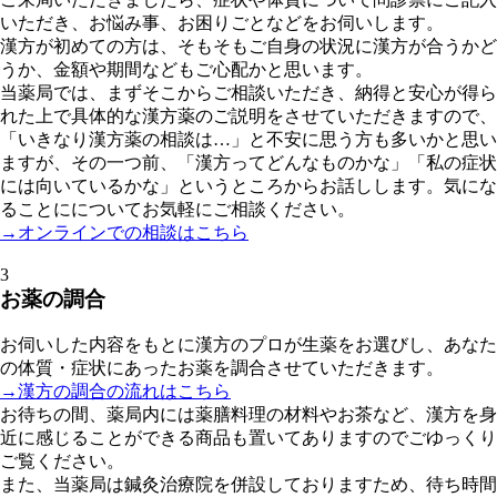
いただき、お悩み事、お困りごとなどをお伺いします。
漢方が初めての方は、そもそもご自身の状況に漢方が合うかど
うか、金額や期間などもご心配かと思います。
当薬局では、まずそこからご相談いただき、納得と安心が得ら
れた上で具体的な漢方薬のご説明をさせていただきますので、
「いきなり漢方薬の相談は…」と不安に思う方も多いかと思い
ますが、その一つ前、「漢方ってどんなものかな」「私の症状
には向いているかな」というところからお話しします。気にな
ることにについてお気軽にご相談ください。
→オンラインでの相談はこちら
3
お薬の調合
お伺いした内容をもとに漢方のプロが生薬をお選びし、あなた
の体質・症状にあったお薬を調合させていただきます。
→漢方の調合の流れはこちら
お待ちの間、薬局内には薬膳料理の材料やお茶など、漢方を身
近に感じることができる商品も置いてありますのでごゆっくり
ご覧ください。
また、当薬局は鍼灸治療院を併設しておりますため、待ち時間