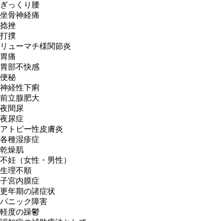
ぎっくり腰
坐骨神経痛
捻挫
打撲
リューマチ様関節炎
胃痛
胃部不快感
便秘
神経性下痢
前立腺肥大
夜間尿
夜尿症
アトピー性皮膚炎
各種湿疹症
乾燥肌
不妊（女性・男性）
生理不順
子宮内膜症
更年期の諸症状
パニック障害
軽度の躁鬱