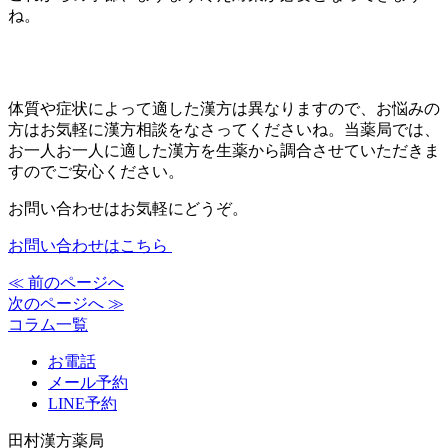
ね。
体質や症状によって適した漢方は異なりますので、お悩みの
方はお気軽に漢方相談をなさってくださいね。当薬局では、
お一人お一人に適した漢方を生薬から調合させていただきま
すのでご安心ください。
お問い合わせはお気軽にどうぞ。
お問い合わせはこちら
≪ 前のページへ
投
次のページへ ≫
稿
コラム一覧
ナ
お電話
ビ
メール予約
LINE予約
ゲ
田村漢方薬局