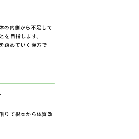
体の内側から不足して
ことを目指します。
を鎮めていく漢方で
す。
借りて根本から体質改